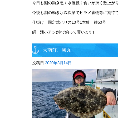
今日も潮の動き悪く水温低く食いが渋く数上が
今後も潮の動き水温次第でヒラメ青物等に期待
仕掛け 固定式ハリス10号1本針 錘50号
餌 活小アジ(沖で釣って貰います)
大南荘、勝丸
投稿日
2020年3月14日