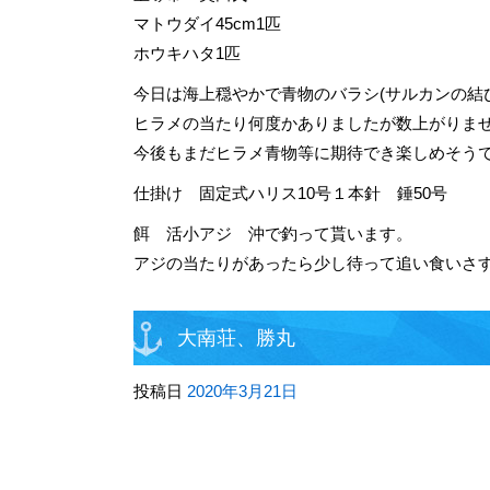
マトウダイ45cm1匹
ホウキハタ1匹
今日は海上穏やかで青物のバラシ(サルカンの結
ヒラメの当たり何度かありましたが数上がりま
今後もまだヒラメ青物等に期待でき楽しめそう
仕掛け 固定式ハリス10号１本針 錘50号
餌 活小アジ 沖で釣って貰います。
アジの当たりがあったら少し待って追い食いさ
大南荘、勝丸
投稿日
2020年3月21日