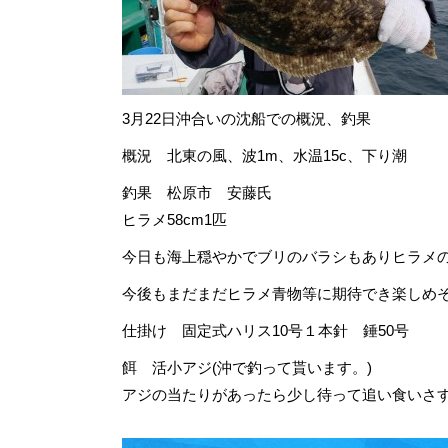
3月22日沖合いの沈船での概況、釣果
概況 北東の風、波1m、水温15c、下り潮
釣果 松原市 安藤氏
ヒラメ58cm1匹
今日も海上穏やかでブリのバラシもありヒラメ
今後もまだまだヒラメ青物等に期待でき楽しめ
仕掛け 固定式ハリス10号１本針 錘50号
餌 活小アジ(沖で釣って貰います。)
アジの当たりがあったら少し待って追い食いさ