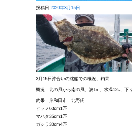
投稿日
2020年3月15日
3月15日沖合いの沈船での概況、釣果
概況 北の風から南の風、波1m、水温12c、下
釣果 岸和田市 北野氏
ヒラメ60cm1匹
マハタ35cm1匹
ガシラ30cm4匹