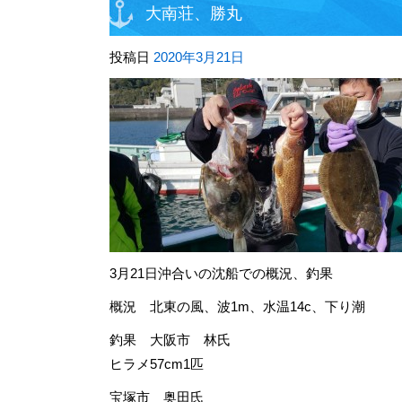
大南荘、勝丸
投稿日
2020年3月21日
3月21日沖合いの沈船での概況、釣果
概況 北東の風、波1m、水温14c、下り潮
釣果 大阪市 林氏
ヒラメ57cm1匹
宝塚市 奥田氏