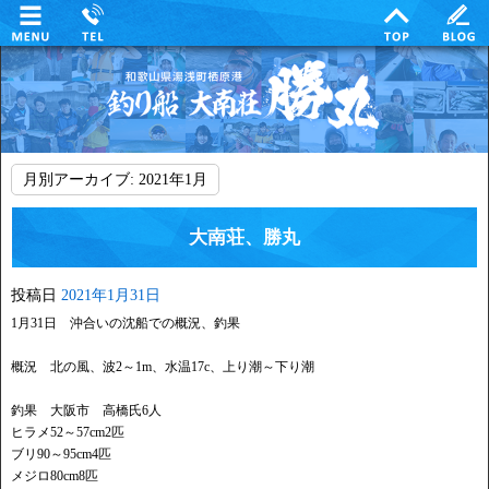
月別アーカイブ:
2021年1月
大南荘、勝丸
投稿日
2021年1月31日
1月31日 沖合いの沈船での概況、釣果
概況 北の風、波2～1m、水温17c、上り潮～下り潮
釣果 大阪市 高橋氏6人
ヒラメ52～57cm2匹
ブリ90～95cm4匹
メジロ80cm8匹