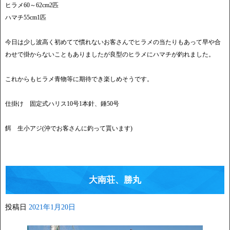
ヒラメ60～62cm2匹
ハマチ55cm1匹
今日は少し波高く初めてで慣れないお客さんでヒラメの当たりもあって早や合
わせで掛からないこともありましたが良型のヒラメにハマチが釣れました。
これからもヒラメ青物等に期待でき楽しめそうです。
仕掛け 固定式ハリス10号1本針、錘50号
餌 生小アジ(沖でお客さんに釣って貰います)
大南荘、勝丸
投稿日
2021年1月20日