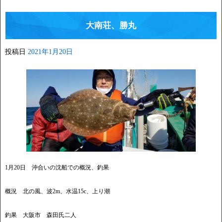
大南荘、勝丸
投稿日
2021年1月20日
1月20日 沖合いの沈船での概況、釣果
概況 北の風、波2m、水温15c、上り潮
釣果 大阪市 森田氏二人