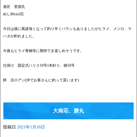
港区 菅原氏
めし80cm1匹
今日は後に風波強くなって釣り辛くバラシもありましたがヒラメ、メジロ、マ
ハタが釣れました。
今後もヒラメ青物等に期待でき楽しめそうです。
仕掛け 固定式ハリス10号1本針り、錘50号
餌 活小アジ(沖でお客さんに釣って貰います)
大南荘、勝丸
投稿日
2021年1月16日