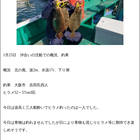
1月25日 沖合いの沈船での概況、釣果
概況 北の風、波2m、水温17c、下り潮
釣果 大阪市 吉田氏四人
ヒラメ52～57cm3匹
今日は波高く三人船酔いでヒラメ釣ったのは一人でした。
今日は青物は釣れませんでしたが日により青物も混じりヒラメ等に期待でき楽
しめそうです。