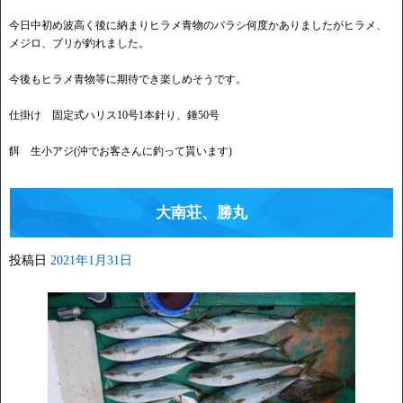
今日中初め波高く後に納まりヒラメ青物のバラシ何度かありましたがヒラメ、
メジロ、ブリが釣れました。
今後もヒラメ青物等に期待でき楽しめそうです。
仕掛け 固定式ハリス10号1本針り、錘50号
餌 生小アジ(沖でお客さんに釣って貰います)
大南荘、勝丸
投稿日
2021年1月31日