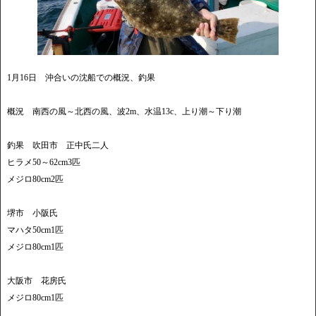
1月16日 沖合いの沈船での概況、釣果
概況 南西の風～北西の風、波2m、水温13c、上り潮～下り潮
釣果 吹田市 正中氏二人
ヒラメ50～62cm3匹
メジロ80cm2匹
堺市 小阪氏
マハタ50cm1匹
メジロ80cm1匹
大阪市 花房氏
メジロ80cm1匹