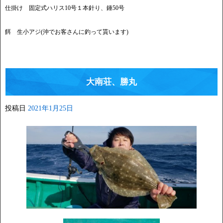
仕掛け 固定式ハリス10号１本針り、錘50号
餌 生小アジ(沖でお客さんに釣って貰います)
大南荘、勝丸
投稿日
2021年1月25日