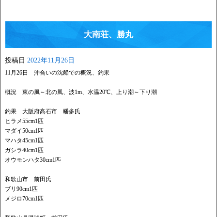
大南荘、勝丸
投稿日
2022年11月26日
11月26日 沖合いの沈船での概況、釣果
概況 東の風～北の風、波1m、水温20℃、上り潮～下り潮
釣果 大阪府高石市 幡多氏
ヒラメ55cm1匹
マダイ50cm1匹
マハタ45cm1匹
ガシラ40cm1匹
オウモンハタ30cm1匹
和歌山市 前田氏
ブリ90cm1匹
メジロ70cm1匹