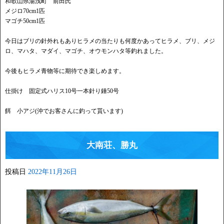
和歌山県湯浅町 前田氏
メジロ70cm1匹
マゴチ50cm1匹
今日はブリの針外れもありヒラメの当たりも何度かあってヒラメ、ブリ、メジ
ロ、マハタ、マダイ、マゴチ、オウモンハタ等釣れました。
今後もヒラメ青物等に期待でき楽しめます。
仕掛け 固定式ハリス10号一本針り錘50号
餌 小アジ(沖でお客さんに釣って貰います)
大南荘、勝丸
投稿日
2022年11月26日