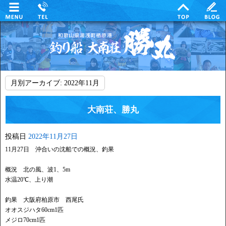
月別アーカイブ:
2022年11月
大南荘、勝丸
投稿日
2022年11月27日
11月27日 沖合いの沈船での概況、釣果
概況 北の風、波1、5m
水温20℃、上り潮
釣果 大阪府柏原市 西尾氏
オオスジハタ60cm1匹
メジロ70cm1匹