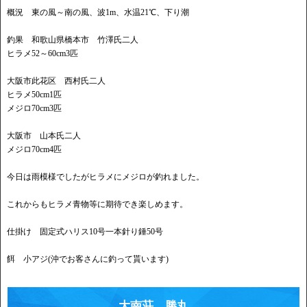
概況 東の風～南の風、波1m、水温21℃、下り潮
釣果 和歌山県橋本市 竹澤氏二人
ヒラメ52～60cm3匹
大阪市此花区 西村氏二人
ヒラメ50cm1匹
メジロ70cm3匹
大阪市 山本氏二人
メジロ70cm4匹
今日は雨模様でしたがヒラメにメジロが釣れました。
これからもヒラメ青物等に期待でき楽しめます。
仕掛け 固定式ハリス10号一本針り錘50号
餌 小アジ(沖でお客さんに釣って貰います)
大南荘、勝丸