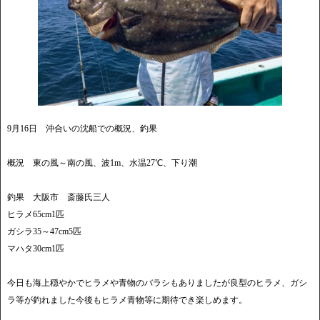
9月16日 沖合いの沈船での概況、釣果
概況 東の風～南の風、波1m、水温27℃、下り潮
釣果 大阪市 斎藤氏三人
ヒラメ65cm1匹
ガシラ35～47cm5匹
マハタ30cm1匹
今日も海上穏やかでヒラメや青物のバラシもありましたが良型のヒラメ、ガシ
ラ等が釣れました今後もヒラメ青物等に期待でき楽しめます。