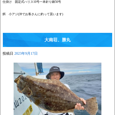
仕掛け 固定式ハリス10号一本針り錘50号
餌 小アジ(沖でお客さんに釣って貰います)
大南荘、勝丸
投稿日
2023年9月17日