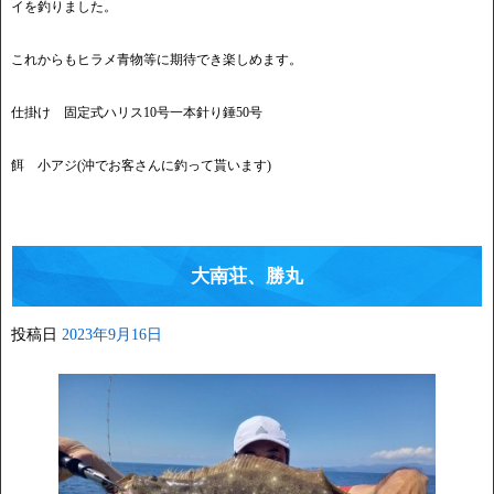
イを釣りました。
これからもヒラメ青物等に期待でき楽しめます。
仕掛け 固定式ハリス10号一本針り錘50号
餌 小アジ(沖でお客さんに釣って貰います)
大南荘、勝丸
投稿日
2023年9月16日