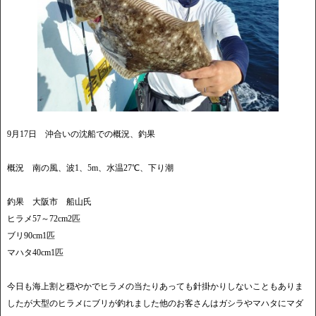
9月17日 沖合いの沈船での概況、釣果
概況 南の風、波1、5m、水温27℃、下り潮
釣果 大阪市 船山氏
ヒラメ57～72cm2匹
ブリ90cm1匹
マハタ40cm1匹
今日も海上割と穏やかでヒラメの当たりあっても針掛かりしないこともありま
したが大型のヒラメにブリが釣れました他のお客さんはガシラやマハタにマダ