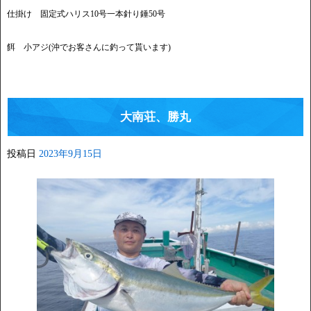
仕掛け 固定式ハリス10号一本針り錘50号
餌 小アジ(沖でお客さんに釣って貰います)
大南荘、勝丸
投稿日
2023年9月15日