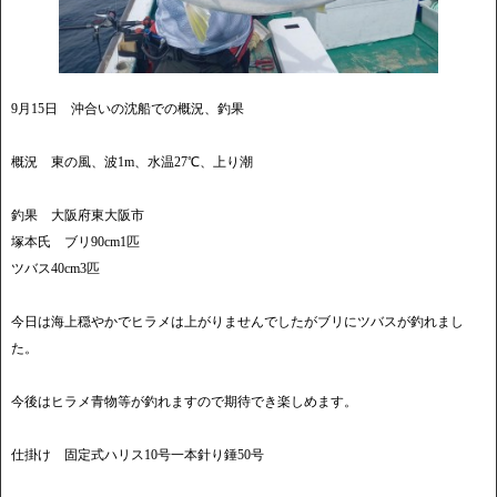
9月15日 沖合いの沈船での概況、釣果
概況 東の風、波1m、水温27℃、上り潮
釣果 大阪府東大阪市
塚本氏 ブリ90cm1匹
ツバス40cm3匹
今日は海上穏やかでヒラメは上がりませんでしたがブリにツバスが釣れまし
た。
今後はヒラメ青物等が釣れますので期待でき楽しめます。
仕掛け 固定式ハリス10号一本針り錘50号