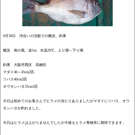
9月30日 沖合いの沈船での概況、釣果
概況 南の風、波1m、水温26℃、上り潮～下り潮
釣果 大阪市西区 高橋氏
マダイ40～45cm2匹
ツバス40cm2匹
オウモンハタ35cm1匹
今日は初めてのお客さんでヒラメの当たりありましたがマダイにツバス、オウ
モンハタが釣れました。
今日はヒラメは上がりませんでしたが今後もヒラメ青物等に期待できます。