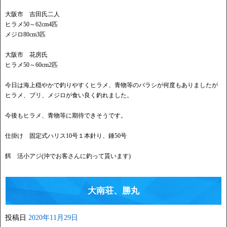
大阪市 吉田氏二人
ヒラメ50～62cm4匹
メジロ80cm3匹
大阪市 花房氏
ヒラメ50～60cm2匹
今日は海上穏やかで釣りやすくヒラメ、青物等のバラシが何度もありましたが
ヒラメ、ブリ、メジロが食い良く釣れました。
今後もヒラメ、青物等に期待できそうです。
仕掛け 固定式ハリス10号１本針り、錘50号
餌 活小アジ(沖でお客さんに釣って貰います)
大南荘、勝丸
投稿日
2020年11月29日