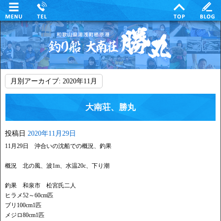
月別アーカイブ:
2020年11月
大南荘、勝丸
投稿日
2020年11月29日
11月29日 沖合いの沈船での概況、釣果
概況 北の風、波1m、水温20c、下り潮
釣果 和泉市 松宮氏二人
ヒラメ52～60cm匹
ブリ100cm1匹
メジロ80cm1匹