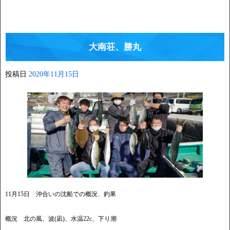
大南荘、勝丸
投稿日
2020年11月15日
11月15日 沖合いの沈船での概況、釣果
概況 北の風、波(凪)、水温22c、下り潮