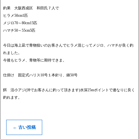
釣果 大阪西成区 和田氏７人で
ヒラメ50cm1匹
メジロ70～80cm15匹
ハマチ50～55cm5匹
今日は海上凪で青物狙いのお客さんでヒラメ混じってメジロ、ハマチが良く釣
れました。
今後もヒラメ、青物等に期待できま。
仕掛け 固定式ハリス10号１本針り、錘50号
餌 活小アジ(沖でお客さんに釣って頂きます)水深25mポイントで連なりに良く
釣れます。
←
古い投稿