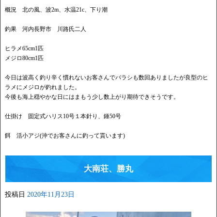
概況 北の風、波2m、水温21c、下り潮
釣果 河内長野市 川路氏二人
ヒラメ65cm1匹
メジロ80cm1匹
今日は波高く釣り辛く慣れないお客さんでバラシも数回ありましたが良型のヒ
ラメにメジロが釣れました。
今後も海上穏やかな日にはまもう少し数上がり期待できそうです。
仕掛け 固定式ハリス10号１本針り、錘50号
餌 活小アジ(沖でお客さんに釣って貰います)
大南荘、勝丸
投稿日
2020年11月23日