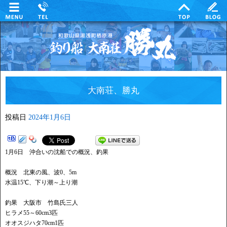
大南荘、勝丸
投稿日
2024年1月6日
1月6日 沖合いの沈船での概況、釣果
概況 北東の風、波0、5m
水温15℃、下り潮～上り潮
釣果 大阪市 竹島氏三人
ヒラメ55～60cm3匹
オオスジハタ70cm1匹