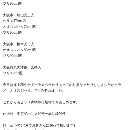
ブリ90cm1匹
大阪市 船山氏三人
ヒラメ57cm1匹
オオスジハタ70cm1匹
ブリ90cm1匹
大阪市 橋本氏二人
オオスジハタ60cm1匹
ブリ90cm1匹
大阪府泉大津市 宮崎氏
ブリ90cm2匹
今日は海上穏やかでヒラメの当たりあって釣り損なったりもしましたがヒラ
メ、オオスジハタ、ブリが釣れました。
これからもヒラメ青物等に期待でき楽しめます。
仕掛け 固定式ハリス10号一本り錘50号
餌 活小アジ(沖でお客さんに釣って貰います)