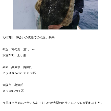
5月23日 沖合いの沈船での概況、釣果
概況 南の風、波1、5m
水温20℃、上り潮
釣果 兵庫県 内藤氏
ヒラメ６５cm〜８６cm匹
大阪市 島津氏
メジロ90cm１匹
今日はヒラメのバラシもありましたが大型のヒラメにメジロが釣れました。