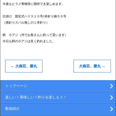
今後もヒラメ青物等に期待でき楽しめます。
仕掛け 固定式ハリス１０号1本針り錘５０号
（孫針りスバル無しの１本針り）
餌 小アジ（沖でお客さんに釣って貰います）
今日も餌の小アジは良く釣れました。
←
大南荘、勝丸
大南荘、勝丸
→
トップページ
楽しい！美味しい！釣りを楽しもう！
船体紹介