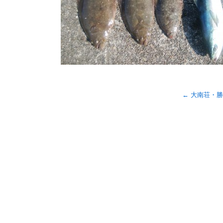
←
大南荘・勝