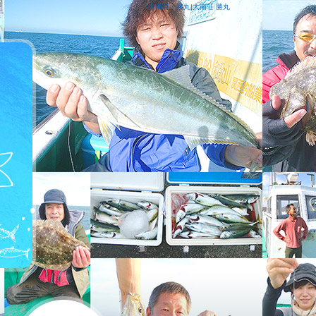
大南荘・勝丸|大南荘 勝丸