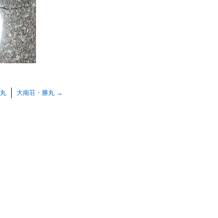
丸
大南荘・勝丸
→