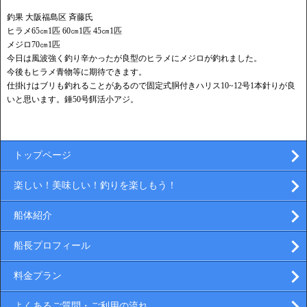
釣果 大阪福島区 斉藤氏
ヒラメ65㎝1匹 60㎝1匹 45㎝1匹
メジロ70㎝1匹
今日は風波強く釣り辛かったが良型のヒラメにメジロが釣れました。
今後もヒラメ青物等に期待できます。
仕掛けはブリも釣れることがあるので固定式胴付きハリス10~12号1本針りが良
いと思います。錘50号餌活小アジ。
トップページ
楽しい！美味しい！釣りを楽しもう！
船体紹介
船長プロフィール
料金プラン
よくあるご質問・ご利用の流れ