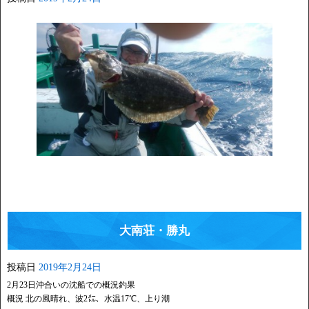
大南荘・勝丸
投稿日
2019年2月24日
2月23日沖合いの沈船での概況釣果
概況 北の風晴れ、波2㍍、水温17℃、上り潮